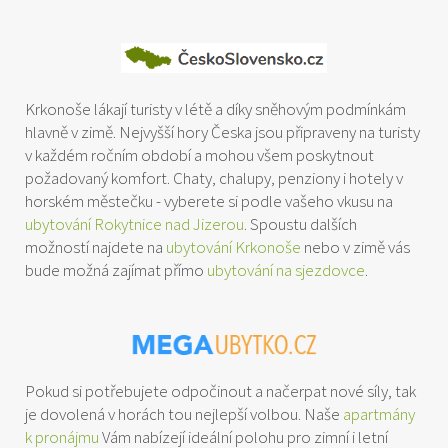
Krkonoše lákají turisty v létě a díky sněhovým podmínkám
hlavně v zimě. Nejvyšší hory Česka jsou připraveny na turisty
v každém ročním období a mohou všem poskytnout
požadovaný komfort. Chaty, chalupy, penziony i hotely v
horském městečku - vyberete si podle vašeho vkusu na
ubytování Rokytnice nad Jizerou
. Spoustu dalších
možností najdete na
ubytování Krkonoše
nebo v zimě vás
bude možná zajímat přímo
ubytování na sjezdovce
.
Pokud si potřebujete odpočinout a načerpat nové síly, tak
je dovolená v horách tou nejlepší volbou. Naše
apartmány
k pronájmu
Vám nabízejí ideální polohu pro zimní i letní